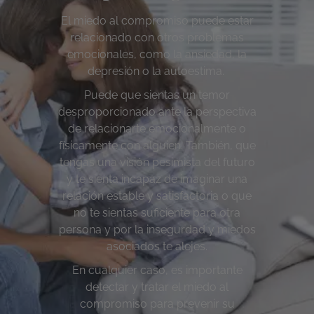
El miedo al compromiso puede estar
relacionado con otros problemas
emocionales, como la ansiedad, la
depresión o la autoestima.
Puede que sientas un temor
desproporcionado ante la perspectiva
de relacionarte emocionalmente o
físicamente con alguien. También, que
tengas
una visión pesimista del futuro
y te sienta incapaz de imaginar una
relación estable y satisfactoria o que
no te sientas suficiente para otra
persona y por la insegurdad y miedos
asociados te alejes.
En cualquier caso, es importante
detectar y tratar el miedo al
compromiso para prevenir su