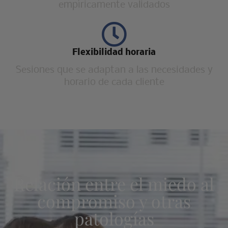
empíricamente validados
Flexibilidad horaria
Sesiones que se adaptan a las necesidades y
horario de cada cliente
Relación entre el miedo al
compromiso y otras
patologías