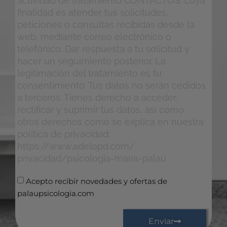
actividad de tratamiento CONTACTOS, cuya
finalidad es atender tus solicitudes,
peticiones o consultas recibidas desde la
web, mediante correo electrónico o
telefónico. Dar respuesta a tu solicitud y
hacer un seguimiento posterior. La
legitimación del tratamiento es tu
consentimiento. Tus datos no serán cedidos
a terceros. Tienes derecho a acceder,
rectificar y suprimir tus datos, así como
otros derechos como se explica en nuestra
política de privacidad:
https://www.adelopd.com/
privacidad/psicologia-maria-palau
Acepto recibir novedades y ofertas de
palaupsicologia.com
Enviar