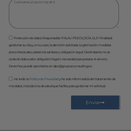
Protección de datos: Responsable: PALAU PSICOLOGÍA, S.L.P. Finalidad:
gestionar su cita y, en su caso, la atención solicitada. Legitimación: medidas
precontractuales, asistencia sanitaria y obligación legal. Destinatarios: no se
cederán datos salvo obligación legal o necesidad para prestar el servicio.
Derechos: puede ejercitarlos en dpo@grupoacconsulting.es.
He leído la
Política de Privacidad
y he sido informado/a del tratamiento de
mis datos, incluidos los de salud que facilite, para gestionar mi solicitud.
Enviar