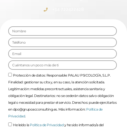
+34 722422428
Protección de datos: Responsable: PALAU PSICOLOGÍA, S.L.P.
Finalidad: gestionar su cita y, en su caso, la atención solicitada.
Legitimación: medidas precontractuales, asistencia sanitaria y
obligación legal. Destinatarios: no se cederán datos salvo obligación
legal o necesidad para prestar el servicio. Derechos: puede ejercitarlos
en dpo@grupoacconsulting.es. Más información:
Política de
Privacidad
.
He leído la
Política de Privacidad
y he sido informado/a del