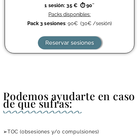
1 sesión
: 35 €
⏱
90¨
Packs disponibles:
Pack 3 sesiones
: 90
€
(
30
€
/sesión)
Reservar sesiones
Podemos ayudarte en caso
de que sufras:
➢TOC (obsesiones y/o compulsiones)