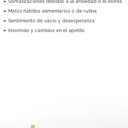
➢ Somatizaciones debidas a la ansiedad o
el estrés
➢ Malos hábitos alimentarios o de rutina
➢ Sentimiento de vacío y desesperanza
➢ Insomnio y cambios en el apetito
¿Charlamos?
Contáctame ➡
Si tienes algún tipo de duda sobre la terapia, tarifas u
otros, contacta sin compromiso para facilitarte la
información que necesites
info@palaupsicologia.com