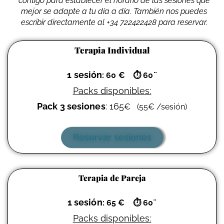
contigo para establecer el horario de las sesiones que
mejor se adapte a tu día a día. También nos puedes
escribir directamente al +34 722422428 para reservar.
Terapia Individual
1 sesión
: 60 €
⏱
60¨
Packs disponibles:
Pack 3 sesiones
: 165
€
(
55
€
/sesión)
Reservar sesiones
Terapia de Pareja
1 sesión
: 65 €
⏱
60¨
Packs disponibles: