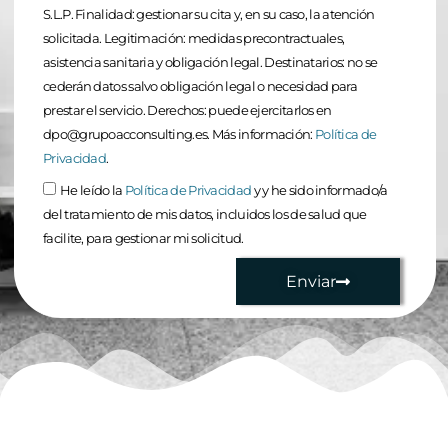
S.L.P. Finalidad: gestionar su cita y, en su caso, la atención
solicitada. Legitimación: medidas precontractuales,
asistencia sanitaria y obligación legal. Destinatarios: no se
cederán datos salvo obligación legal o necesidad para
prestar el servicio. Derechos: puede ejercitarlos en
dpo@grupoacconsulting.es. Más información:
Política de
Privacidad
.
He leído la
Política de Privacidad
y y he sido informado/a
del tratamiento de mis datos, incluidos los de salud que
facilite, para gestionar mi solicitud.
Enviar