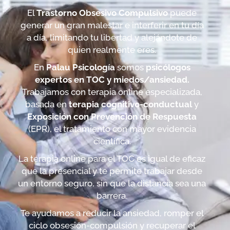
El
Trastorno Obsesivo Compulsivo
puede
generar un gran malestar e interferir en tu día
a día, limitando tu libertad y alejándote de
quien realmente eres.
En
Palau Psicología
somos
psicólogos
expertos en TOC
y miedos/ansiedad.
Trabajamos con terapia online especializada,
basada en
terapia cognitivo-conductual
y
Exposición con Prevención de Respuesta
(EPR), el tratamiento con mayor evidencia
científica.
La terapia online para el TOC es igual de eficaz
que la presencial y te permite trabajar desde
un entorno seguro, sin que la distancia sea una
barrera.
Te ayudamos a reducir la ansiedad, romper el
ciclo obsesión-compulsión y recuperar el