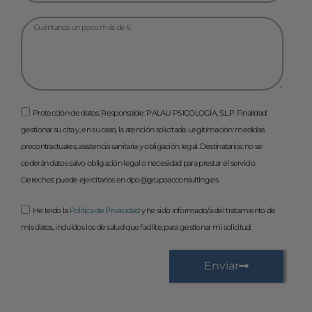
Protección de datos: Responsable: PALAU PSICOLOGÍA, S.L.P. Finalidad:
gestionar su cita y, en su caso, la atención solicitada. Legitimación: medidas
precontractuales, asistencia sanitaria y obligación legal. Destinatarios: no se
cederán datos salvo obligación legal o necesidad para prestar el servicio.
Derechos: puede ejercitarlos en dpo@grupoacconsulting.es.
He leído la
Política de Privacidad
y he sido informado/a del tratamiento de
mis datos, incluidos los de salud que facilite, para gestionar mi solicitud.
Enviar